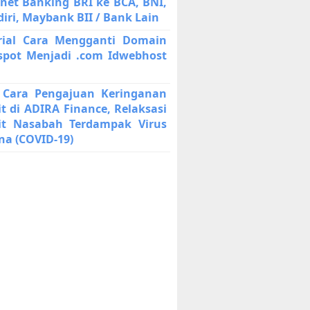
rnet Banking BRI ke BCA, BNI,
iri, Maybank BII / Bank Lain
rial Cara Mengganti Domain
spot Menjadi .com Idwebhost
 Cara Pengajuan Keringanan
it di ADIRA Finance, Relaksasi
it Nasabah Terdampak Virus
na (COVID-19)