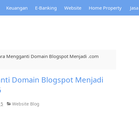
Keuangan
E-Banking
Website
Home Property
Jas
Cara Mengganti Domain Blogspot Menjadi .com
anti Domain Blogspot Menjadi
6
15
Website Blog