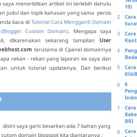
 saya menerbitkan artikel ini terlebih dahulu
19)
n judul dan topik bahasan yang sama persis
Car
anda baca di
Tutorial Cara Mengganti Domain
Sura
 (Blogger Custom Domain)
. Mengapa saya
Cara
li, dikarenakan sekarang tampilan
User
Kant
webhost.com
terutama di Cpanel domainnya
Pen
Bada
apa rekan - rekan yang laporan ke saya dan
Cara
an untuk tutorial updatenya. Dan berikut
Klik
6 J
Peng
Indo
AN
Car
Reke
BRI
, disini saya garis besarkan ada 7 bahan yang
Car
cutom domain blogspot kita diantaranya :