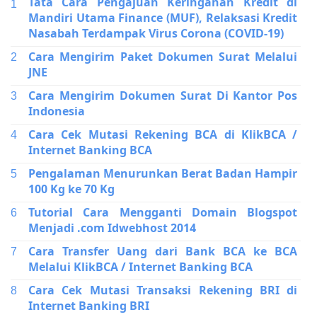
Tata Cara Pengajuan Keringanan Kredit di
Mandiri Utama Finance (MUF), Relaksasi Kredit
Nasabah Terdampak Virus Corona (COVID-19)
Cara Mengirim Paket Dokumen Surat Melalui
JNE
Cara Mengirim Dokumen Surat Di Kantor Pos
Indonesia
Cara Cek Mutasi Rekening BCA di KlikBCA /
Internet Banking BCA
Pengalaman Menurunkan Berat Badan Hampir
100 Kg ke 70 Kg
Tutorial Cara Mengganti Domain Blogspot
Menjadi .com Idwebhost 2014
Cara Transfer Uang dari Bank BCA ke BCA
Melalui KlikBCA / Internet Banking BCA
Cara Cek Mutasi Transaksi Rekening BRI di
Internet Banking BRI