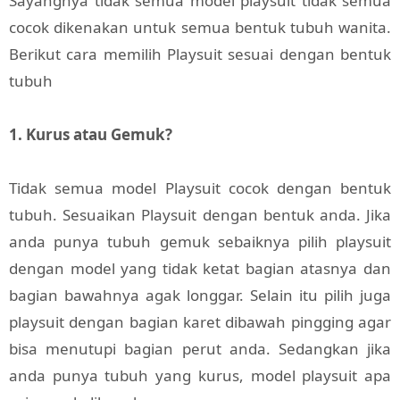
Sayangnya tidak semua model playsuit tidak semua
cocok dikenakan untuk semua bentuk tubuh wanita.
Berikut cara memilih Playsuit sesuai dengan bentuk
tubuh
1. Kurus atau Gemuk?
Tidak semua model Playsuit cocok dengan bentuk
tubuh. Sesuaikan Playsuit dengan bentuk anda. Jika
anda punya tubuh gemuk sebaiknya pilih playsuit
dengan model yang tidak ketat bagian atasnya dan
bagian bawahnya agak longgar. Selain itu pilih juga
playsuit dengan bagian karet dibawah pingging agar
bisa menutupi bagian perut anda. Sedangkan jika
anda punya tubuh yang kurus, model playsuit apa