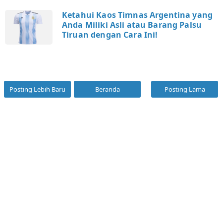
Ketahui Kaos Timnas Argentina yang
Anda Miliki Asli atau Barang Palsu
Tiruan dengan Cara Ini!
Posting Lebih Baru
Beranda
Posting Lama