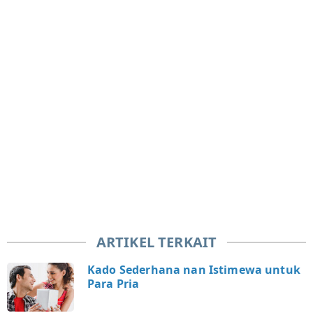
ARTIKEL TERKAIT
Kado Sederhana nan Istimewa untuk
Para Pria