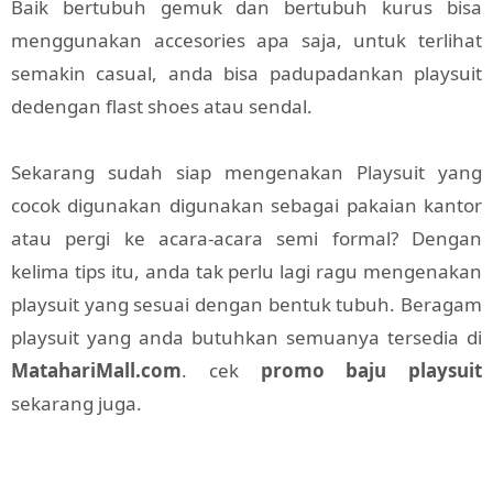
Baik bertubuh gemuk dan bertubuh kurus bisa
menggunakan accesories apa saja, untuk terlihat
semakin casual, anda bisa padupadankan playsuit
dedengan flast shoes atau sendal.
Sekarang sudah siap mengenakan Playsuit yang
cocok digunakan digunakan sebagai pakaian kantor
atau pergi ke acara-acara semi formal? Dengan
kelima tips itu, anda tak perlu lagi ragu mengenakan
playsuit yang sesuai dengan bentuk tubuh. Beragam
playsuit yang anda butuhkan semuanya tersedia di
MatahariMall.com
. cek
promo baju playsuit
sekarang juga.