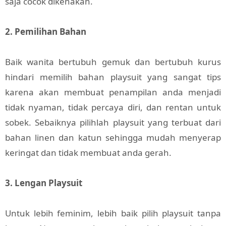
saja cocok dikenakan.
2. Pemilihan Bahan
Baik wanita bertubuh gemuk dan bertubuh kurus
hindari memilih bahan playsuit yang sangat tips
karena akan membuat penampilan anda menjadi
tidak nyaman, tidak percaya diri, dan rentan untuk
sobek. Sebaiknya pilihlah playsuit yang terbuat dari
bahan linen dan katun sehingga mudah menyerap
keringat dan tidak membuat anda gerah.
3. Lengan Playsuit
Untuk lebih feminim, lebih baik pilih playsuit tanpa