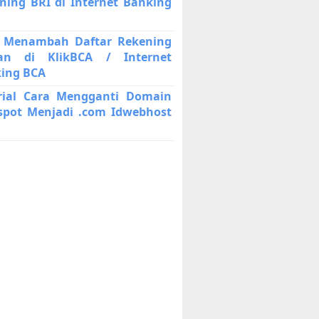
ning BRI di Internet Banking
 Menambah Daftar Rekening
an di KlikBCA / Internet
ing BCA
rial Cara Mengganti Domain
spot Menjadi .com Idwebhost