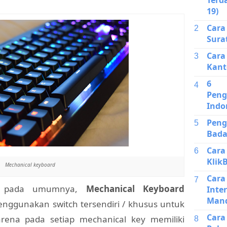
19)
Car
Sura
Cara
Kant
6 J
Peng
Indo
Pen
Bada
Cara
Klik
Mechanical keyboard
Car
rd pada umumnya,
Mechanical Keyboard
Inte
Mand
ggunakan switch tersendiri / khusus untuk
Car
arena pada setiap mechanical key memiliki