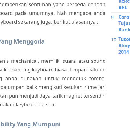
Reke
 memberikan sentuhan yang berbeda dengan
BRI
yboard pada umumnya. Nah mengapa anda
Cara
eyboard sekarang juga, berikut ulasannya :
Tuju
Bank
Tuto
 Yang Menggoda
Blog
2014
nis mechanical, memiliki suara atau sound
aik dibanding keyboard biasa. Umpan balik ini
ng anda gunakan untuk mengetuk tombol
da umpan balik mengikuti ketukan ritme jari
lkan pun menjadi daya tarik magnet tersendiri
kan keyboard tipe ini.
ability Yang Mumpuni