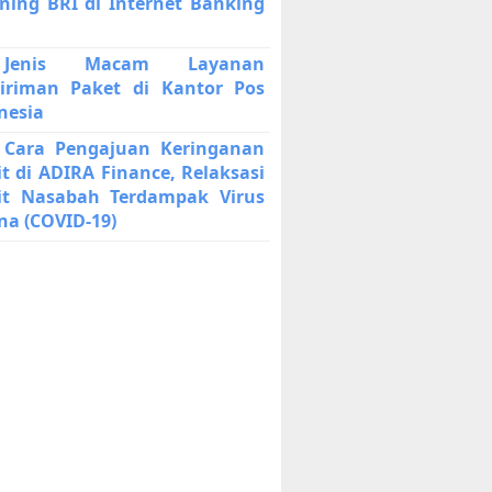
ning BRI di Internet Banking
enis Macam Layanan
iriman Paket di Kantor Pos
nesia
 Cara Pengajuan Keringanan
it di ADIRA Finance, Relaksasi
it Nasabah Terdampak Virus
na (COVID-19)