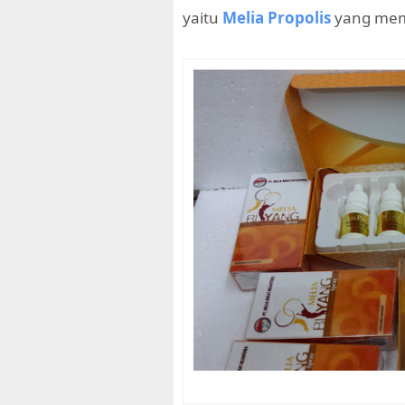
yaitu
Melia Propolis
yang memi