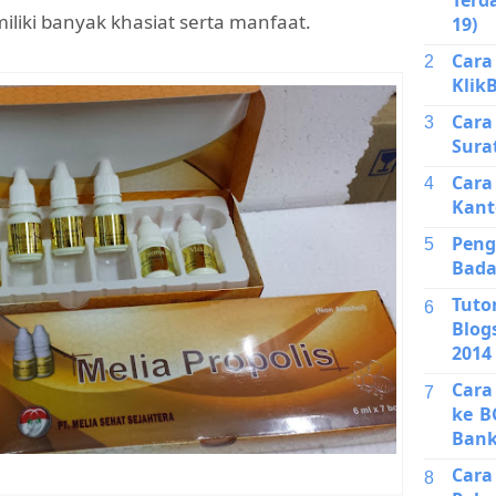
liki banyak khasiat serta manfaat.
19)
Cara
Klik
Car
Sura
Cara
Kant
Pen
Bada
Tuto
Blog
2014
Cara
ke B
Bank
Car