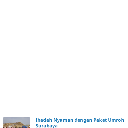
e
t
i
?
I
i
l
s
y
Ibadah Nyaman dengan Paket Umroh
Surabaya