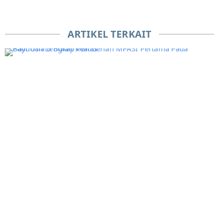
ARTIKEL TERKAIT
L
e
e