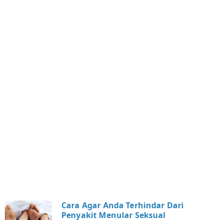
y
i
s
i
6
l
e
t
s
Cara Agar Anda Terhindar Dari
Penyakit Menular Seksual