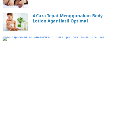
4 Cara Tepat Menggunakan Body
Lotion Agar Hasil Optimal
e
j
e
s
e
t