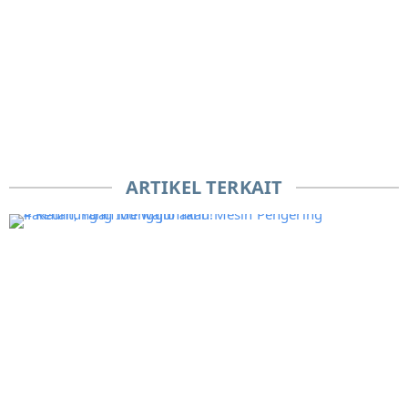
ARTIKEL TERKAIT
4
e
t