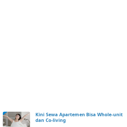
r
t
t
Kini Sewa Apartemen Bisa Whole-unit
dan Co-living